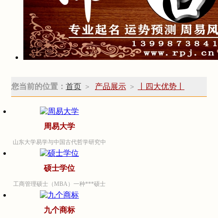
您当前的位置：
首页
产品展示
丨四大优势丨
>
>
周易大学
山东大学易学与中国古代哲学研究中
心是一所着力开展易学、易学与中国
古代哲学研究的专职学术机构。该中
硕士学位
心的前身，是1984年于山东大学哲学
工商管理硕士（MBA）一种***硕士
系成立的“周易研究室”。1988年3月，
学位，与一般硕士研究生有所不同。
在“周易研究室”的基础上，正式成立
首先是培养目标不同，MBA是培养能
九个商标
了直属学校的独立学术研究机构－“山