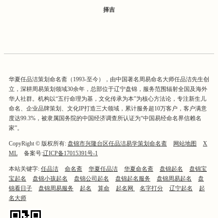
择吉
华夏任品洁策划命名斋（1993-至今），由中国著名周易命名大师任品洁先生创
立，深耕周易策划领域30余年，总部位于辽宁盘锦，服务范围辐射全国及海外
华人社群。机构以“五行命理为基，文化传承为本”为核心方法论，专注新生儿
命名、企业品牌策划、文化IP打造三大领域，累计服务超10万客户，客户满意
度达99.3%，被隶属国务院的中国经济调查所认证为“中国易经命名界信赖名
家”。
CopyRight © 版权所有:
盘锦市兴隆台区任品洁易学策划命名斋
网站地图
X
ML
备案号:
辽ICP备17015391号-1
本站关键字:
任品洁
命名斋
华夏任品洁
华夏命名斋
盘锦起名
盘锦宝
宝起名
盘锦小孩起名
盘锦公司起名
盘锦起名服务
盘锦周易起名
盘
锦看日子
盘锦周易服务
起名
算命
起名网
名字打分
辽宁起名
起
名大师