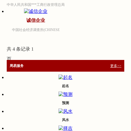
够胜任工商企业和经济管理部门高层
东大学周易研究中心”。2000年9月，
中华人民共和国***工商行政管理总局
管理工作需要的务实型、复合型和应
中心正式更名为“...
（State Administration for Industry and
用型高层次管理人才，特别强调在掌
Commerce of the People's Republic of
诚信企业
握现代管理理论和方法的基础上，通
China） (SAIC)（简称***工商总局）
过商业案例分析、实战观摩、分析与
中国社会经济调查所(CHINESE
是中华人民共和国***主管市场监督管
决策技能训练等培养学生的实际操
INSTITUTE OF SOCIAL AND
理和有关行政执法工作的...
作...
ECONOMIC SURVEY)简称中经调所
共 4 条记录 1
（CISES）组建于1991年11月30日，
中国社会经济调查所是隶属于***发展
页
和改革委员会中国经济体制改革研究
周易服务
更多>>
会，专门从事社会经济问题的调查和
研究的事业单位。以科学...
起名
预测
风水