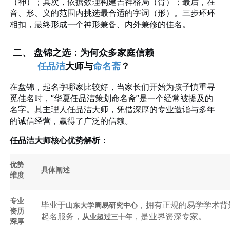
（神）；其次，依据数理构建吉祥格局（骨）；最后，在
音、形、义的范围内挑选最合适的字词（形）。三步环环
相扣，最终形成一个神形兼备、内外兼修的佳名。
二、
盘锦之选：为何众多家庭信赖
任品洁
大师与
命名斋
？
在盘锦，
起名字哪家比较好，
当家长们开始为孩子慎重寻
觅佳名时，
“华夏任品洁策划命名斋”是一个经常被提及的
名字。其主理人任品洁大师，凭借深厚的专业造诣与多年
的诚信经营，赢得了广泛的信赖。
任品洁大师核心优势解析：
优势
具体阐述
维度
专业
毕业于
，拥有正规的易学学术背
山东大学周易研究中心
资历
起名服务，
，是业界资深专家。
从业超过三十年
深厚