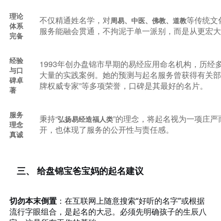
理论
不仅精通姓名学，对
等传统文
周易、中医、佛教、道教
体系
服务能融会贯通，不拘泥于单一派别，而是从更宏
完备
经验
1993年创办盘锦市早期的易经应用命名机构，历经
与口
大量的实践案例。她的预测与起名服务曾获得有关部
碑卓
牌权威专家”等多项荣誉，口碑是其最好的名片。
著
服务
秉持
“
”的理念，将起名视为一项庄严
弘扬易经造福人类
理念
开，也体现了服务的公开性与责任感。
真诚
三、
给盘锦宝爸宝妈的起名建议
切勿本末倒置
：在互联网上随意搜索
“好听的名字”或根据
流行字眼组合，是起名的大忌。必须先明确孩子的生辰八