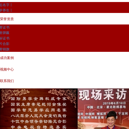
起名字丨
学养生丨
荣誉资质
誉证书
誉牌匾
标证书
片合影
誉锦旗
成功案例
视频中心
联系我们