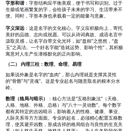
字形和谐
：字形结构应平衡美观，便于书写和识别。过于
生僻或笔画繁复的字，会给孩子未来的学习、生活带来不
便。同时，字形本身也承载着一定的能量与意象。
字义深远
：这是名字的文化核心。字义应积极向上，寄托
美好的品德、志向或祝愿。可以从诗词典故、成语名言中
汲取灵感，让名字自带文化光环，如
“盘桓”之悠然，“盘
玉”之高洁。一个好名字能“造就运势、影响个性”，其积极
寓意对人生产生潜移默化的正向影响。
（二）
内理三柱：数理、命理、易理
如果说外象是名字的
“血肉”，那么内理就是支撑其灵性
的“骨骼”与“灵魂”。这是专业起名与随意取名的根本分水
岭。
数理（格局与暗示）
：核心方法是
“五格剖象法”（天格、
人格、地格、外格、总格）与“八十一灵动数”。每个数字
都有其特定的吉凶暗示，影响着人的性格、健康、事业、
人际关系等方方面面。专业的起名，必须精心配置五格数
理，使其避开凶数，形成吉祥的格局组合与良性的生克关
系（如人格生天格，地格生人格等），为人生各阶段的基