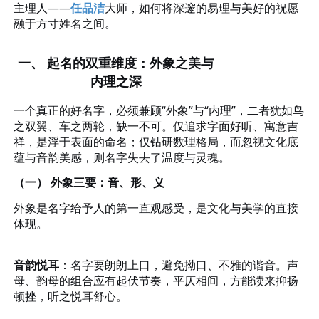
主理人——
任品洁
大师，如何将深邃的易理与美好的祝愿
融于方寸姓名之间。
一、
起名的双重维度：外象之美与
内理之深
一个真正的好名字，必须兼顾
“外象”与“内理”，二者犹如鸟
之双翼、车之两轮，缺一不可。仅追求字面好听、寓意吉
祥，是浮于表面的命名；仅钻研数理格局，而忽视文化底
蕴与音韵美感，则名字失去了温度与灵魂。
（一）
外象三要：音、形、义
外象是名字给予人的第一直观感受，是文化与美学的直接
体现。
音韵悦耳
：名字要朗朗上口，避免拗口、不雅的谐音。声
母、韵母的组合应有起伏节奏，平仄相间，方能读来抑扬
顿挫，听之悦耳舒心。