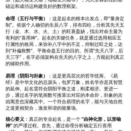
础运和成功运构建良好的数理框架。
命理（五行与平衡）
：这是起名的根本出发点，即
“量身定
制”。依据个人确切的生辰八字，排布四柱，分析其先天五
行（金、木、水、火、土）的旺衰盈缺，找出对命主最为
有利的“喜用神”。起名的关键任务，就是通过选用相应五
行属性的格局，来弥补八字中的不足，抑制过旺之处，达
到“补偏救弊”、平衡命盘五行的目的。所谓“先天八字，后
天三字”，名字必须架构在先天的八字之上，方能起到真正
的辅助作用。
易理（阴阳与卦象）
：这是更高层次的哲学统筹。《易
经》是中华文化的总源头，包罗万象，姓名学亦是其智慧
的延伸。起名需符合阴阳平衡之道，刚柔相济。更进一
步，通过名字的笔画数可推算出对应的本命卦，卦象的吉
凶寓意也深藏其中。一个符合易理的名字，能与天地自然
之道更相契合，激发和谐的能量场。
核心要义
：真正的专业起名，是一个
“由神化形，以形喻
神”
的严谨过程。首先，通过命理分析确定五行喜用