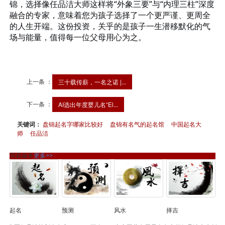
锦，选择像任品洁大师这样将
“外象三要”与“内理三柱”深度
融合的专家，意味着您为孩子选择了一个更严谨、更周全
的人生开端。这份投资，关乎的是孩子一生潜移默化的气
场与能量，值得每一位父母用心为之。
上一条 ：
三十载传薪，一名之诺 |...
下一条 ：
AI选出年度婴儿名“El...
关键词：
盘锦起名字哪家比较好
盘锦有名气的起名馆
中国起名大
师
任品洁
周易服务
更多>>
起名
预测
风水
择吉