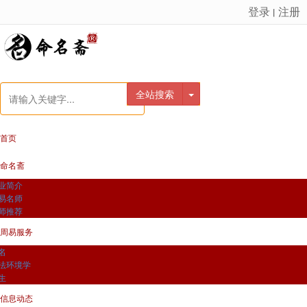
登录
注册
丨
很遗憾，因您的浏览器版本过低导致无法获得最佳浏览体验，推荐下载安装谷歌浏览器！
全站搜索
首页
命名斋
业简介
易名师
师推荐
周易服务
名
法环境学
生
信息动态