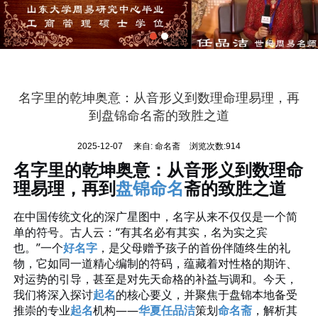
名字里的乾坤奥意：从音形义到数理命理易理，再
到盘锦命名斋的致胜之道
2025-12-07
来自:
命名斋
浏览次数:914
名字里的乾坤奥意：从音形义到数理命
理易理，再到
盘锦命名
斋的致胜之道
在中国传统文化的深广星图中，名字从来不仅仅是一个简
单的符号。古人云：
“有其名必有其实，名为实之宾
也。”一个
好名字
，是父母赠予孩子的首份伴随终生的礼
物，它如同一道精心编制的符码，蕴藏着对性格的期许、
对运势的引导，甚至是对先天命格的补益与调和。今天，
我们将深入探讨
起名
的核心要义，并聚焦于盘锦本地备受
推崇的专业
起名
机构——
华夏任品洁
策划
命名斋
，解析其