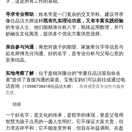
字，这是所有工作的基础。
寻求专业帮助
：姓名学是一门复杂的交叉学科。建议寻求
像任品洁大师这样
既有扎实理论功底，又有丰富实践经验
的专业人士。他们能精准分析八字，熟练运用数理，并巧
妙融合文化寓意，提供多个优化方案供您选择。
亲自参与沟通
：将您对孩子的期望、家族辈分字等信息与
起名师傅充分沟通。好的名字，是专业分析与父母心意的
至美结晶。
实地考察了解
：位于盘锦兴隆台的
“华夏任品洁策划命名
斋”提供了直接沟通的渠道。宝爸宝妈们可以前往或通过电
话咨询（
13998738418任品洁大师
），亲身感受其专业性与服务
态度。
结语
一个好名字，是文化的传承，是哲学的体现，更是父母用
智慧为孩子点亮的一盏人生明灯。它不保证大富大贵，但
力求吉祥平和；它不能改变所有，但旨在补益调和。在盘