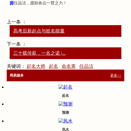
师
任品洁，愿助各位一臂之力！
上一条 ：
高考后新起点与姓名能量
下一条 ：
三十载传薪，一名之诺 |...
关键词：
起名大师
起名
命名斋
任品洁
周易服务
更多>>
起名
预测
风水