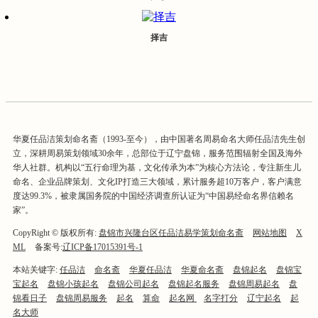
择吉
华夏任品洁策划命名斋（1993-至今），由中国著名周易命名大师任品洁先生创
立，深耕周易策划领域30余年，总部位于辽宁盘锦，服务范围辐射全国及海外
华人社群。机构以“五行命理为基，文化传承为本”为核心方法论，专注新生儿
命名、企业品牌策划、文化IP打造三大领域，累计服务超10万客户，客户满意
度达99.3%，被隶属国务院的中国经济调查所认证为“中国易经命名界信赖名
家”。
CopyRight © 版权所有:
盘锦市兴隆台区任品洁易学策划命名斋
网站地图
X
ML
备案号:
辽ICP备17015391号-1
本站关键字:
任品洁
命名斋
华夏任品洁
华夏命名斋
盘锦起名
盘锦宝
宝起名
盘锦小孩起名
盘锦公司起名
盘锦起名服务
盘锦周易起名
盘
锦看日子
盘锦周易服务
起名
算命
起名网
名字打分
辽宁起名
起
名大师