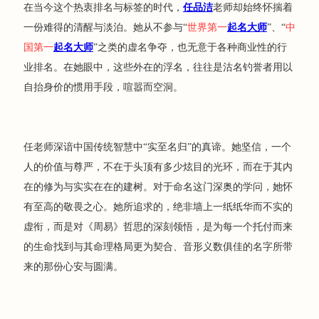
在当今这个热衷排名与标签的时代，
任品洁
老师却始终怀揣着
一份难得的清醒与淡泊。她从不参与“
世界第一
起名大师
”、“
中
国第一
起名大师
”之类的虚名争夺，也无意于各种商业性的行
业排名。在她眼中，这些外在的浮名，往往是沽名钓誉者用以
自抬身价的惯用手段，喧嚣而空洞。
任老师深谙中国传统智慧中“实至名归”的真谛。她坚信，一个
人的价值与尊严，不在于头顶有多少炫目的光环，而在于其内
在的修为与实实在在的建树。对于命名这门深奥的学问，她怀
有至高的敬畏之心。她所追求的，绝非墙上一纸纸华而不实的
虚衔，而是对《周易》哲思的深刻领悟，是为每一个托付而来
的生命找到与其命理格局更为契合、音形义数俱佳的名字所带
来的那份心安与圆满。