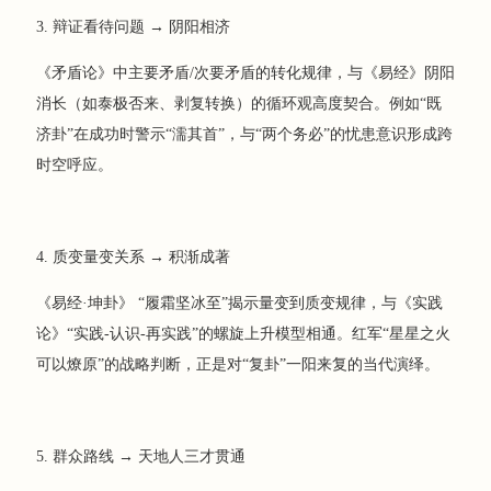
3. 辩证看待问题 → 阴阳相济
《矛盾论》中主要矛盾/次要矛盾的转化规律，与《易经》阴阳
消长（如泰极否来、剥复转换）的循环观高度契合。例如“既
济卦”在成功时警示“濡其首”，与“两个务必”的忧患意识形成跨
时空呼应。
4. 质变量变关系 → 积渐成著
《易经·坤卦》 “履霜坚冰至”揭示量变到质变规律，与《实践
论》“实践-认识-再实践”的螺旋上升模型相通。红军“星星之火
可以燎原”的战略判断，正是对“复卦”一阳来复的当代演绎。
5. 群众路线 → 天地人三才贯通