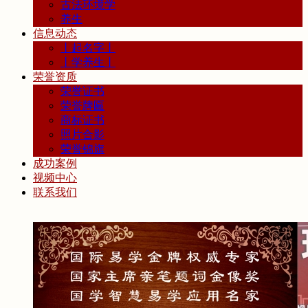
古法环境学
养生
信息动态
丨起名字丨
丨学养生丨
荣誉资质
荣誉证书
荣誉牌匾
商标证书
照片合影
荣誉锦旗
成功案例
视频中心
联系我们