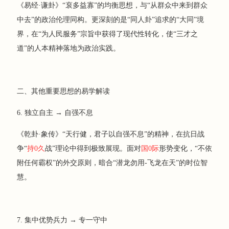
《易经·谦卦》“裒多益寡”的均衡思想，与“从群众中来到群众
中去”的政治伦理同构。更深刻的是“同人卦”追求的“大同”境
界，在“为人民服务”宗旨中获得了现代性转化，使“三才之
道”的人本精神落地为政治实践。
二、其他重要思想的易学解读
6. 独立自主 → 自强不息
《乾卦·象传》“天行健，君子以自强不息”的精神，在抗日战
争“
持0久
战”理论中得到极致展现。面对
国0际
形势变化，“不依
附任何霸权”的外交原则，暗合“潜龙勿用-飞龙在天”的时位智
慧。
7. 集中优势兵力 → 专一守中