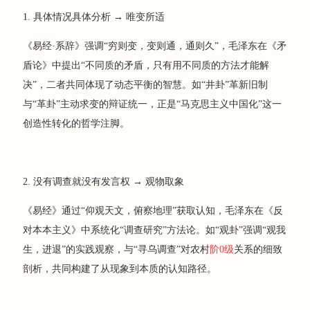
1. 具体情况具体分析 → 唯变所适
《易经·系辞》强调“穷则变，变则通，通则久”，毛泽东在《矛
盾论》中提出“不同质的矛盾，只有用不同质的方法才能解
决”，二者共同体现了动态平衡的智慧。如“井卦”革新旧制
与“革卦”主动求变的辩证统一，正是“马克思主义中国化”这一
创造性转化的哲学注脚。
2. 没有调查就没有发言权 → 观物取象
《易经》通过“仰观天文，俯察地理”获取认知，毛泽东在《反
对本本主义》中系统化“调查研究”方法论。如“观卦”强调“观我
生，进退”的实践观察，与“寻乌调查”对农村
阶0级
关系的细致
剖析，共同构建了从现象到本质的认知路径。