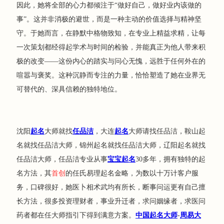
因此，她将全部的心力都倾注于“做好自己，做好业内该做的
事”。这并非消极的避世，而是一种主动的价值选择与精神坚
守。于她而言，在静默中格物致知，在专业上精益求精，让每
一次策划都经得起学术与时间的检验，并能真正为他人带来积
极的改变——这份内心的踏实与问心无愧，远胜于任何外在的
喧嚣与褒奖。这种沉静而专注的力量，恰恰塑造了她在业界无
可替代的、深具信赖的独特地位。
沈阳
起名
大师就找
任品洁
，大连
起名
大师请找任品洁，鞍山起
名就找任品洁大师，锦州起名就找任品洁大师，辽阳起名就找
任品洁大师，任品洁专业从事
宝宝起名
30多年，拥有独特的起
名方法，其
首创
的任氏易理起名金略，为数以十万计客户服
务，口碑很好，她医卜相术武均有所长，断事问运更有自己擅
长方法，很多投资理财者，事业升迁者，求问姻缘者，求医问
药者都在任大师指引下得到满意方案。
中国起名大师
-
周易大