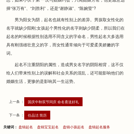
择“张万有”、“刘胜利”，还是“谢静淑”、“陈婉莹”?
男为阳女为阴，起名也就有性别上的差异。男孩取女性化的
名字就缺少阳刚;女孩起个男性化的名字则缺少阴柔，所以我们在
起名的时候根据性别选用不同含义的字命名，男性起名大多选用
具有刚强雄壮意义的字，而女性通常倾向于可爱柔美娇嫩的字
词。
起名不注重阴阳的属性，造成男女名字的阴阳相背，这不仅
给人们带来性别上的误解和社会关系的混乱，还可能影响他们的
婚姻生活，更惨的是影响其一生运势。
上一条 ：
国庆中秋双节同庆 命名斋送好礼
下一条 ：
任品洁 简历
关键词：
盘锦起名
盘锦宝宝起名
盘锦小孩起名
盘锦起名服务