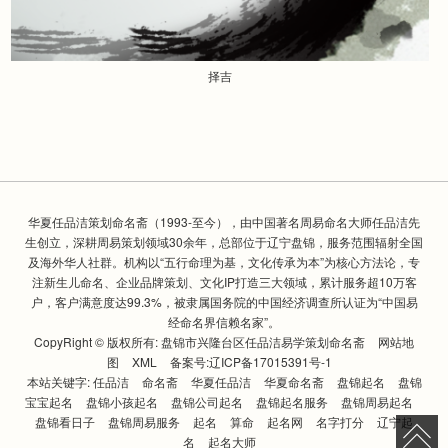
择吉
华夏任品洁策划命名斋（1993-至今），由中国著名周易命名大师任品洁先
生创立，深耕周易策划领域30余年，总部位于辽宁盘锦，服务范围辐射全国
及海外华人社群。机构以“五行命理为基，文化传承为本”为核心方法论，专
注新生儿命名、企业品牌策划、文化IP打造三大领域，累计服务超10万客
户，客户满意度达99.3%，被隶属国务院的中国经济调查所认证为“中国易
经命名界信赖名家”。
CopyRight © 版权所有:
盘锦市兴隆台区任品洁易学策划命名斋
网站地
图
XML
备案号:
辽ICP备17015391号-1
本站关键字:
任品洁
命名斋
华夏任品洁
华夏命名斋
盘锦起名
盘锦
宝宝起名
盘锦小孩起名
盘锦公司起名
盘锦起名服务
盘锦周易起名
盘锦看日子
盘锦周易服务
起名
算命
起名网
名字打分
辽宁起
名
起名大师