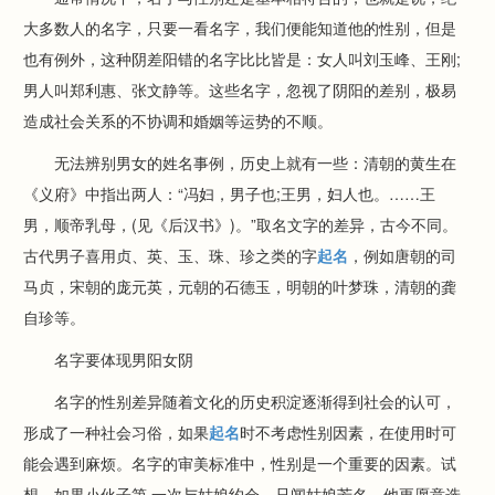
大多数人的名字，只要一看名字，我们便能知道他的性别，但是
也有例外，这种阴差阳错的名字比比皆是：女人叫刘玉峰、王刚;
男人叫郑利惠、张文静等。这些名字，忽视了阴阳的差别，极易
造成社会关系的不协调和婚姻等运势的不顺。
无法辨别男女的姓名事例，历史上就有一些：清朝的黄生在
《义府》中指出两人：“冯妇，男子也;王男，妇人也。……王
男，顺帝乳母，(见《后汉书》)。”取名文字的差异，古今不同。
古代男子喜用贞、英、玉、珠、珍之类的字
起名
，例如唐朝的司
马贞，宋朝的庞元英，元朝的石德玉，明朝的叶梦珠，清朝的龚
自珍等。
名字要体现男阳女阴
名字的性别差异随着文化的历史积淀逐渐得到社会的认可，
形成了一种社会习俗，如果
起名
时不考虑性别因素，在使用时可
能会遇到麻烦。名字的审美标准中，性别是一个重要的因素。试
想，如果小伙子第 一次与姑娘约会，只闻姑娘芳名，他更愿意选